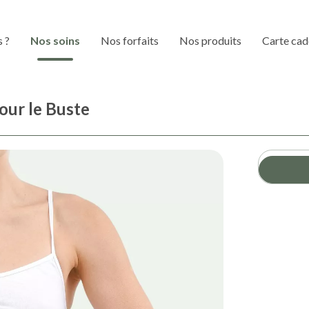
 ?
Nos soins
Nos forfaits
Nos produits
Carte ca
our le Buste