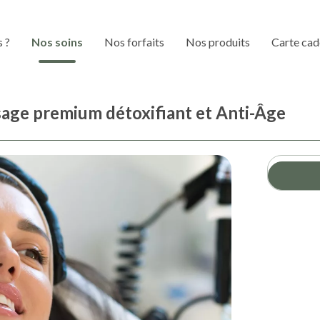
 ?
Nos soins
Nos forfaits
Nos produits
Carte ca
isage premium détoxifiant et Anti-Âge